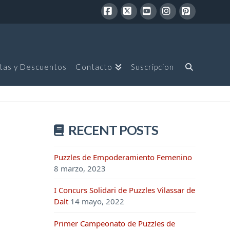
Facebook
X
YouTube
Instagram
Pinterest
tas y Descuentos
Contacto
Suscripcion
RECENT POSTS
Puzzles de Empoderamiento Femenino
8 marzo, 2023
I Concurs Solidari de Puzzles Vilassar de
Dalt
14 mayo, 2022
Primer Campeonato de Puzzles de