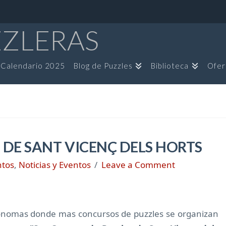
ZZLERAS
Calendario 2025
Blog de Puzzles
Biblioteca
Ofer
 DE SANT VICENÇ DELS HORTS
ntos
,
Noticias y Eventos
Leave a Comment
ónomas donde mas concursos de puzzles se organizan