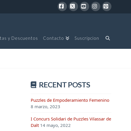
Facebook
X
YouTube
Instagram
Pinterest
tas y Descuentos
Contacto
Suscripcion
RECENT POSTS
Puzzles de Empoderamiento Femenino
8 marzo, 2023
I Concurs Solidari de Puzzles Vilassar de
Dalt
14 mayo, 2022