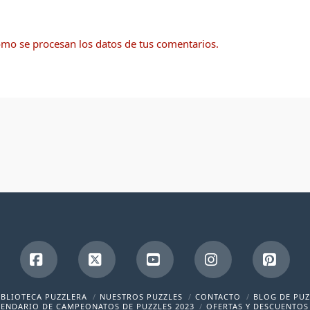
mo se procesan los datos de tus comentarios.
Facebook
X
YouTube
Instagram
Pinte
IBLIOTECA PUZZLERA
NUESTROS PUZZLES
CONTACTO
BLOG DE PUZ
ENDARIO DE CAMPEONATOS DE PUZZLES 2023
OFERTAS Y DESCUENTOS