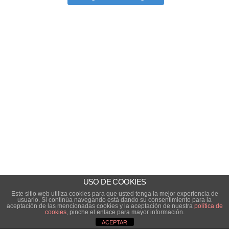
USO DE COOKIES
Este sitio web utiliza cookies para que usted tenga la mejor experiencia de
usuario. Si continúa navegando está dando su consentimiento para la
aceptación de las mencionadas cookies y la aceptación de nuestra
política de
cookies
, pinche el enlace para mayor información.
ACEPTAR