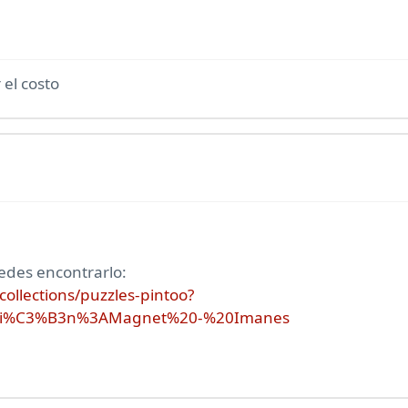
el costo
edes encontrarlo:
ollections/puzzles-pintoo?
lecci%C3%B3n%3AMagnet%20-%20Imanes