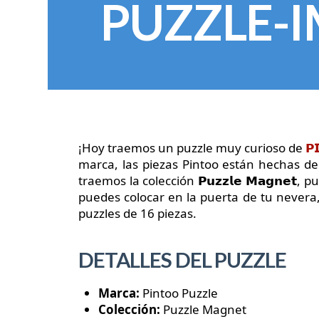
PUZZLE-
¡Hoy traemos un puzzle muy curioso de
𝗣
marca, las piezas Pintoo están hechas de
traemos la colección 𝗣𝘂𝘇𝘇𝗹𝗲 𝗠𝗮𝗴𝗻𝗲
puedes colocar en la puerta de tu nevera,
puzzles de 16 piezas.
DETALLES DEL PUZZLE
Marca:
Pintoo Puzzle
Colección:
Puzzle Magnet