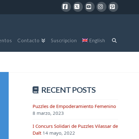
Facebook
X
YouTube
Instagram
Pinterest
entos
Contacto
Suscripcion
English
RECENT POSTS
Puzzles de Empoderamiento Femenino
8 marzo, 2023
I Concurs Solidari de Puzzles Vilassar de
Dalt
14 mayo, 2022