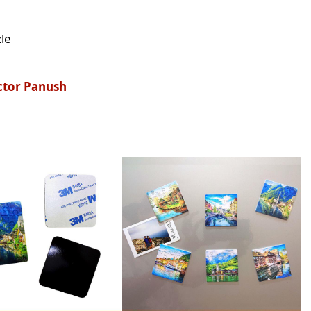
zle
tor Panush