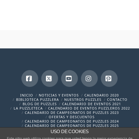
Facebook
X
YouTube
Instagram
Pinterest
INICIO
NOTICIAS Y EVENTOS
CALENDARIO 2020
BIBLIOTECA PUZZLERA
NUESTROS PUZZLES
CONTACTO
BLOG DE PUZZLES
CALENDARIO DE EVENTOS 2021
LA PUZZLETECA
CALENDARIO DE EVENTOS PUZZLEROS 2022
CALENDARIO DE CAMPEONATOS DE PUZZLES 2023
OFERTAS Y DESCUENTOS
CALENDARIO DE CAMPEONATOS DE PUZZLES 2024
CALENDARIO DE CAMPEONATOS DE PUZZLES 2025
USO DE COOKIES
contacto@cronicaspuzzleras.com
Este sitio web utiliza cookies para que usted tenga la mejor experiencia de