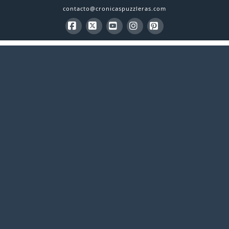
contacto@cronicaspuzzleras.com
Facebook
X
YouTube
Instagram
Pinterest