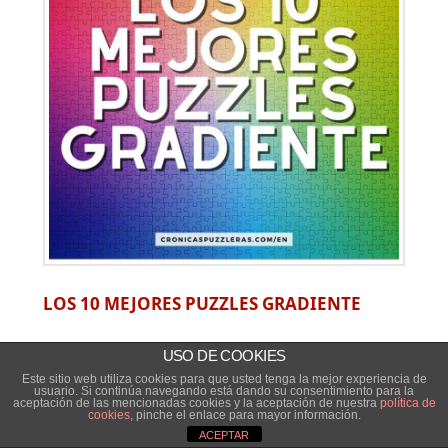
LOS 10 MEJORES PUZZLES GRADIENTE
USO DE COOKIES
Este sitio web utiliza cookies para que usted tenga la mejor experiencia de
usuario. Si continúa navegando está dando su consentimiento para la
aceptación de las mencionadas cookies y la aceptación de nuestra
política de
cookies
, pinche el enlace para mayor información.
ACEPTAR