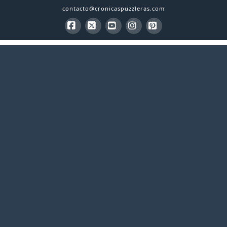
contacto@cronicaspuzzleras.com
Facebook
X
YouTube
Instagram
Pinterest