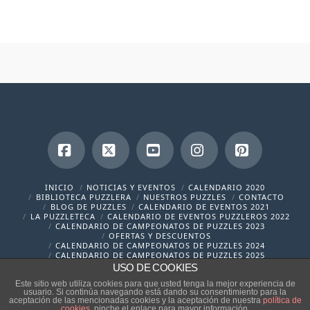
Facebook
X
YouTube
Instagram
Pinterest
INICIO
NOTICIAS Y EVENTOS
CALENDARIO 2020
BIBLIOTECA PUZZLERA
NUESTROS PUZZLES
CONTACTO
BLOG DE PUZZLES
CALENDARIO DE EVENTOS 2021
LA PUZZLETECA
CALENDARIO DE EVENTOS PUZZLEROS 2022
CALENDARIO DE CAMPEONATOS DE PUZZLES 2023
OFERTAS Y DESCUENTOS
CALENDARIO DE CAMPEONATOS DE PUZZLES 2024
CALENDARIO DE CAMPEONATOS DE PUZZLES 2025
USO DE COOKIES
contacto@cronicaspuzzleras.com
Este sitio web utiliza cookies para que usted tenga la mejor experiencia de
usuario. Si continúa navegando está dando su consentimiento para la
aceptación de las mencionadas cookies y la aceptación de nuestra
política de
cookies
, pinche el enlace para mayor información.