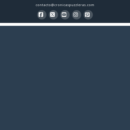
contacto@cronicaspuzzleras.com
Facebook
X
YouTube
Instagram
Pinterest