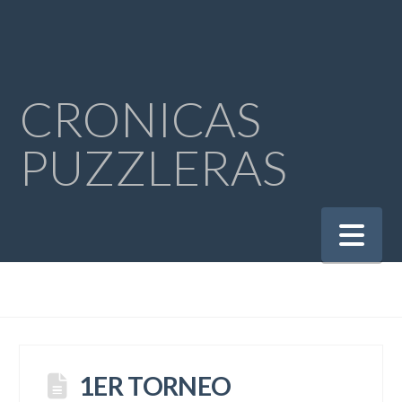
CRONICAS
PUZZLERAS
Na
1ER TORNEO