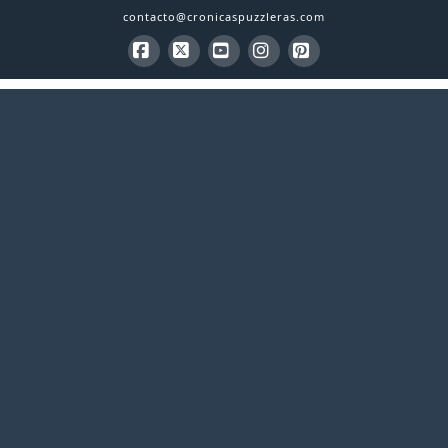
contacto@cronicaspuzzleras.com
Facebook
X
YouTube
Instagram
Pinterest