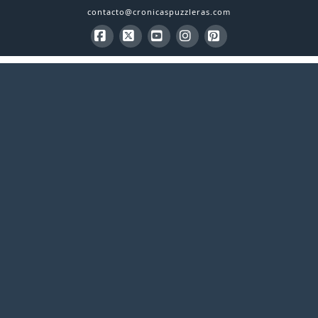
contacto@cronicaspuzzleras.com
Facebook
X
YouTube
Instagram
Pinterest