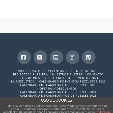
Facebook
X
YouTube
Instagram
Pinterest
INICIO
NOTICIAS Y EVENTOS
CALENDARIO 2020
BIBLIOTECA PUZZLERA
NUESTROS PUZZLES
CONTACTO
BLOG DE PUZZLES
CALENDARIO DE EVENTOS 2021
LA PUZZLETECA
CALENDARIO DE EVENTOS PUZZLEROS 2022
CALENDARIO DE CAMPEONATOS DE PUZZLES 2023
OFERTAS Y DESCUENTOS
CALENDARIO DE CAMPEONATOS DE PUZZLES 2024
CALENDARIO DE CAMPEONATOS DE PUZZLES 2025
USO DE COOKIES
contacto@cronicaspuzzleras.com
Este sitio web utiliza cookies para que usted tenga la mejor experiencia de
usuario. Si continúa navegando está dando su consentimiento para la
aceptación de las mencionadas cookies y la aceptación de nuestra
política de