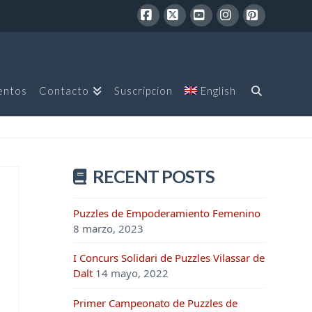
Facebook
X
YouTube
Instagram
Pinterest
entos
Contacto
Suscripcion
English
RECENT POSTS
Puzzles de Empoderamiento Femenino
8 marzo, 2023
I Concurs Solidari de Puzzles Vilassar de
Dalt
14 mayo, 2022
Primer Campeonato de Puzzles de