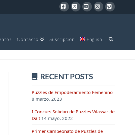
Facebook
X
YouTube
Instagram
Pinterest
entos
Contacto
Suscripcion
English
RECENT POSTS
Puzzles de Empoderamiento Femenino
8 marzo, 2023
I Concurs Solidari de Puzzles Vilassar de
Dalt
14 mayo, 2022
Primer Campeonato de Puzzles de