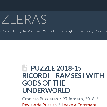
ZZLERAS
 2025
Blog de Puzzles
Biblioteca
Ofertas y Descu
S
PUZZLE 2018-15
RICORDI – RAMSES I WITH
GODS OF THE
UNDERWORLD
Cronicas Puzzleras
27 febrero, 2018
Review de Puzzles
Leave a Comment