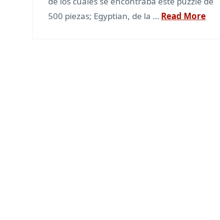
de los cuales se encontraba este puzzle de
500 piezas; Egyptian, de la …
Read More