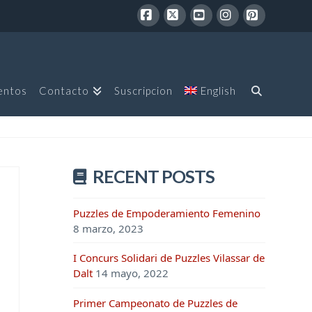
Facebook
X
YouTube
Instagram
Pinterest
entos
Contacto
Suscripcion
English
RECENT POSTS
Puzzles de Empoderamiento Femenino
8 marzo, 2023
I Concurs Solidari de Puzzles Vilassar de
Dalt
14 mayo, 2022
Primer Campeonato de Puzzles de