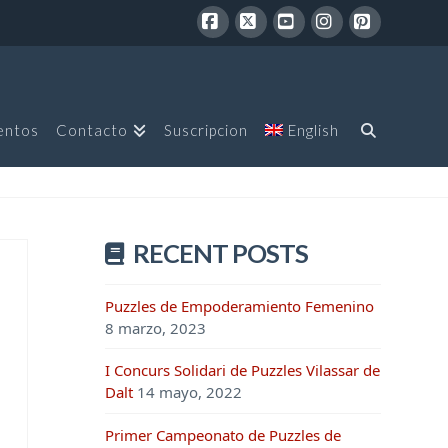
Facebook
X
YouTube
Instagram
Pinterest
entos
Contacto
Suscripcion
English
RECENT POSTS
Puzzles de Empoderamiento Femenino
8 marzo, 2023
I Concurs Solidari de Puzzles Vilassar de
Dalt
14 mayo, 2022
Primer Campeonato de Puzzles de