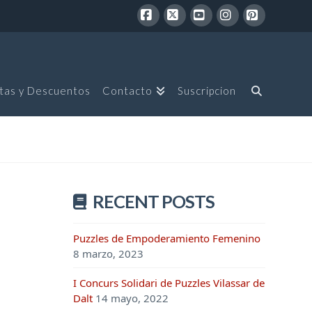
Facebook
X
YouTube
Instagram
Pinterest
tas y Descuentos
Contacto
Suscripcion
RECENT POSTS
Puzzles de Empoderamiento Femenino
8 marzo, 2023
I Concurs Solidari de Puzzles Vilassar de
Dalt
14 mayo, 2022