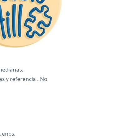
medianas.
s y referencia . No
uenos.