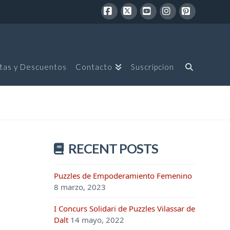
Facebook
X
YouTube
Instagram
Pinterest
tas y Descuentos
Contacto
Suscripcion
RECENT POSTS
Puzzles de Empoderamiento Femenino
8 marzo, 2023
I Concurs Solidari de Puzzles Vilassar de
Dalt
14 mayo, 2022