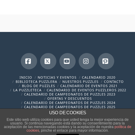
Facebook
X
YouTube
Instagram
Pinterest
INICIO
NOTICIAS Y EVENTOS
CALENDARIO 2020
BIBLIOTECA PUZZLERA
NUESTROS PUZZLES
CONTACTO
BLOG DE PUZZLES
CALENDARIO DE EVENTOS 2021
LA PUZZLETECA
CALENDARIO DE EVENTOS PUZZLEROS 2022
CALENDARIO DE CAMPEONATOS DE PUZZLES 2023
OFERTAS Y DESCUENTOS
CALENDARIO DE CAMPEONATOS DE PUZZLES 2024
CALENDARIO DE CAMPEONATOS DE PUZZLES 2025
USO DE COOKIES
contacto@cronicaspuzzleras.com
Este sitio web utiliza cookies para que usted tenga la mejor experiencia de
usuario. Si continúa navegando está dando su consentimiento para la
aceptación de las mencionadas cookies y la aceptación de nuestra
política de
cookies
, pinche el enlace para mayor información.