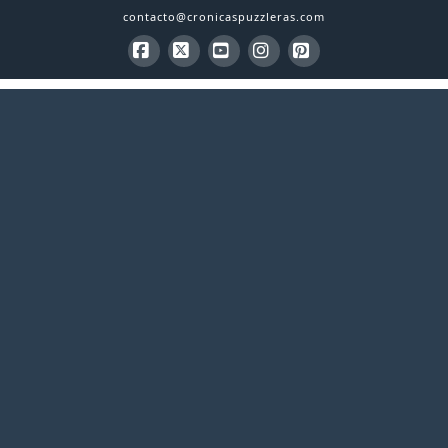
contacto@cronicaspuzzleras.com
Facebook
X
YouTube
Instagram
Pinterest