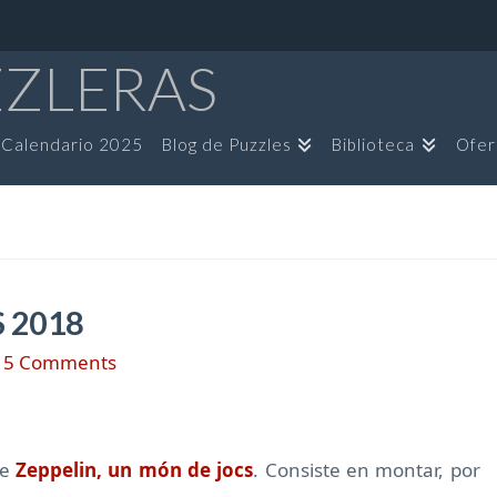
ZZLERAS
Calendario 2025
Blog de Puzzles
Biblioteca
Ofer
 2018
5 Comments
e
Zeppelin, un món de jocs
. Consiste en montar, por