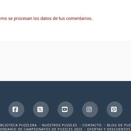
mo se procesan los datos de tus comentarios.
Facebook
X
YouTube
Instagram
Pinte
IBLIOTECA PUZZLERA
NUESTROS PUZZLES
CONTACTO
BLOG DE PUZ
ENDARIO DE CAMPEONATOS DE PUZZLES 2023
OFERTAS Y DESCUENTOS