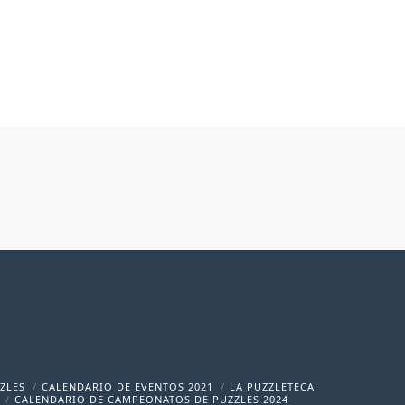
rest
ZLES
CALENDARIO DE EVENTOS 2021
LA PUZZLETECA
CALENDARIO DE CAMPEONATOS DE PUZZLES 2024