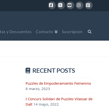
Facebook
X
YouTube
Instagram
Pinterest
tas y Descuentos
Contacto
Suscripcion
RECENT POSTS
Puzzles de Empoderamiento Femenino
8 marzo, 2023
I Concurs Solidari de Puzzles Vilassar de
Dalt
14 mayo, 2022