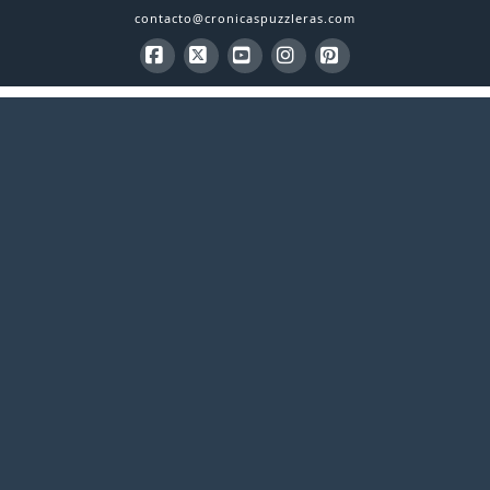
contacto@cronicaspuzzleras.com
Facebook
X
YouTube
Instagram
Pinterest