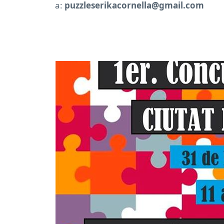
a:
puzzleserikacornella@gmail.com