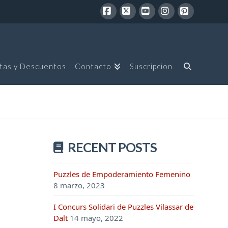
Facebook
X
YouTube
Instagram
Pinterest
tas y Descuentos
Contacto
Suscripcion
RECENT POSTS
Puzzles de Empoderamiento Femenino
8 marzo, 2023
I Concurs Solidari de Puzzles Vilassar de
Dalt
14 mayo, 2022