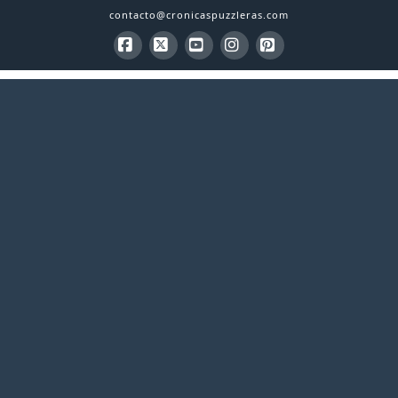
contacto@cronicaspuzzleras.com
Facebook
X
YouTube
Instagram
Pinterest