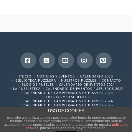
Facebook
X
YouTube
Instagram
Pinterest
INICIO
NOTICIAS Y EVENTOS
CALENDARIO 2020
BIBLIOTECA PUZZLERA
NUESTROS PUZZLES
CONTACTO
BLOG DE PUZZLES
CALENDARIO DE EVENTOS 2021
LA PUZZLETECA
CALENDARIO DE EVENTOS PUZZLEROS 2022
CALENDARIO DE CAMPEONATOS DE PUZZLES 2023
OFERTAS Y DESCUENTOS
CALENDARIO DE CAMPEONATOS DE PUZZLES 2024
CALENDARIO DE CAMPEONATOS DE PUZZLES 2025
USO DE COOKIES
contacto@cronicaspuzzleras.com
Este sitio web utiliza cookies para que usted tenga la mejor experiencia de
usuario. Si continúa navegando está dando su consentimiento para la
aceptación de las mencionadas cookies y la aceptación de nuestra
política de
cookies
, pinche el enlace para mayor información.