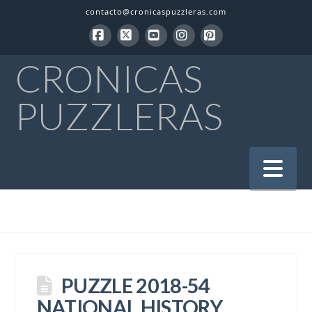
contacto@cronicaspuzzleras.com
Facebook
X
YouTube
Instagram
Pinterest
CRONICAS
PUZZLERAS
Na
PUZZLE 2018-54
NATIONAL HISTORY