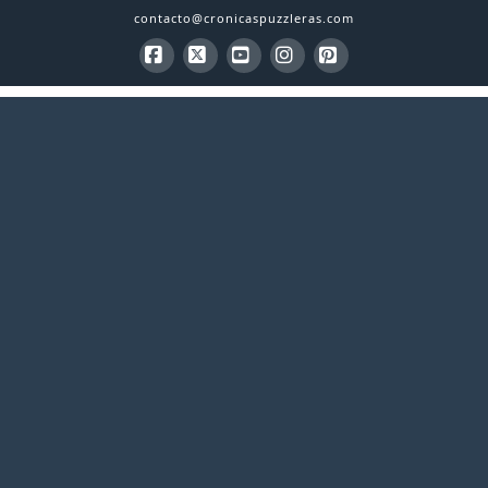
contacto@cronicaspuzzleras.com
Facebook
X
YouTube
Instagram
Pinterest