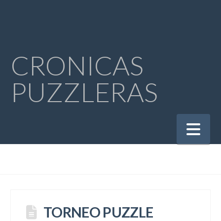
CRONICAS
PUZZLERAS
Na
TORNEO PUZZLE