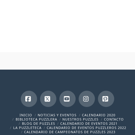
Facebook
X
YouTube
Instagram
Pinterest
INICIO
NOTICIAS Y EVENTOS
CALENDARIO 2020
BIBLIOTECA PUZZLERA
NUESTROS PUZZLES
CONTACTO
BLOG DE PUZZLES
CALENDARIO DE EVENTOS 2021
LA PUZZLETECA
CALENDARIO DE EVENTOS PUZZLEROS 2022
CALENDARIO DE CAMPEONATOS DE PUZZLES 2023