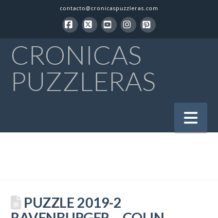
contacto@cronicaspuzzleras.com
Facebook
X
YouTube
Instagram
Pinterest
CRONICAS
PUZZLERAS
Na
PUZZLE 2019-2
RAVENBURGER – COLIN