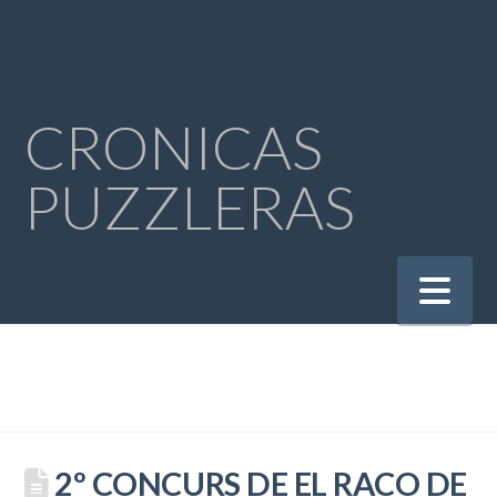
CRONICAS
PUZZLERAS
Na
2º CONCURS DE EL RACO DE