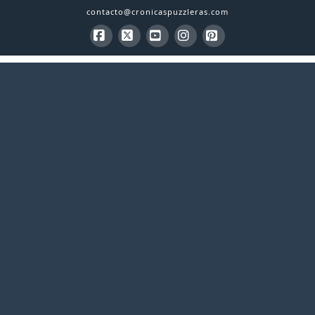
contacto@cronicaspuzzleras.com
Facebook
X
YouTube
Instagram
Pinterest