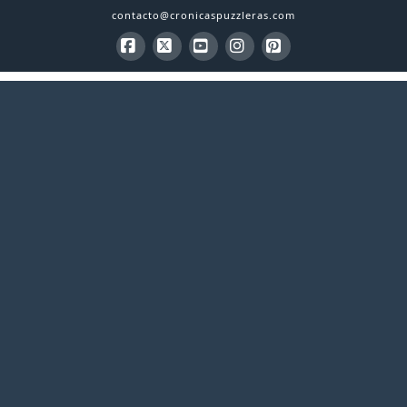
contacto@cronicaspuzzleras.com
Facebook
X
YouTube
Instagram
Pinterest