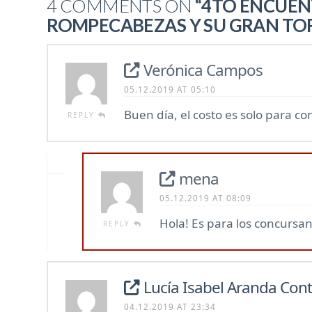
4 COMMENTS ON
“4TO ENCUEN
ROMPECABEZAS Y SU GRAN TO
Verónica Campos
05.12.2019 AT 05:10
Buen día, el costo es solo para c
REPLY
mena
05.12.2019 AT 08:09
Hola! Es para los concursan
REPLY
Lucía Isabel Aranda Cont
04.12.2019 AT 23:34