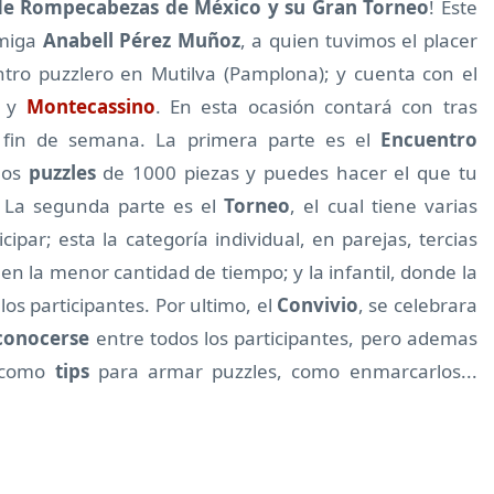
 de Rompecabezas de México y su Gran Torneo
! Este
amiga
Anabell Pérez Muñoz
, a quien tuvimos el placer
ro puzzlero en Mutilva (Pamplona); y cuenta con el
y
Montecassino
. En esta ocasión contará con tras
o fin de semana. La primera parte es el
Encuentro
hos
puzzles
de 1000 piezas y puedes hacer el que tu
. La segunda parte es el
Torneo
, el cual tiene varias
ipar; esta la categoría individual, en parejas, tercias
n la menor cantidad de tiempo; y la infantil, donde la
os participantes. Por ultimo, el
Convivio
, se celebrara
conocerse
entre todos los participantes, pero ademas
s como
tips
para armar puzzles, como enmarcarlos...