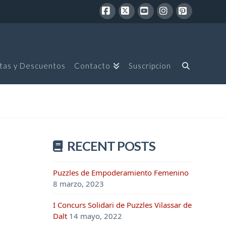
Facebook
X
YouTube
Instagram
Pinterest
tas y Descuentos
Contacto
Suscripcion
RECENT POSTS
Puzzles de Empoderamiento Femenino
8 marzo, 2023
I Concurs Solidari de Puzzles Vilassar de
Dalt
14 mayo, 2022