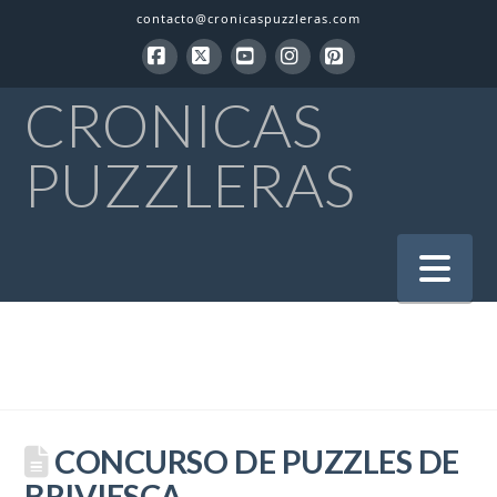
contacto@cronicaspuzzleras.com
Facebook
X
YouTube
Instagram
Pinterest
CRONICAS
PUZZLERAS
Na
CONCURSO DE PUZZLES DE
BRIVIESCA