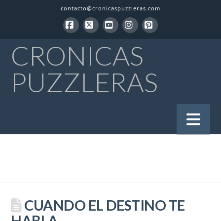
contacto@cronicaspuzzleras.com
Facebook
X
YouTube
Instagram
Pinterest
CRONICAS
PUZZLERAS
Na
CUANDO EL DESTINO TE
HABLA…