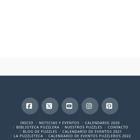
Facebook
X
YouTube
Instagram
Pinterest
INICIO
NOTICIAS Y EVENTOS
CALENDARIO 2020
BIBLIOTECA PUZZLERA
NUESTROS PUZZLES
CONTACTO
BLOG DE PUZZLES
CALENDARIO DE EVENTOS 2021
LA PUZZLETECA
CALENDARIO DE EVENTOS PUZZLEROS 2022