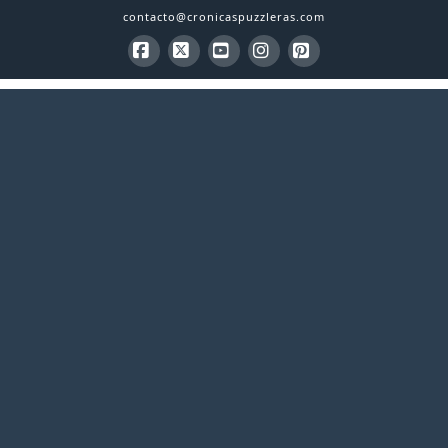
contacto@cronicaspuzzleras.com
Facebook
X
YouTube
Instagram
Pinterest