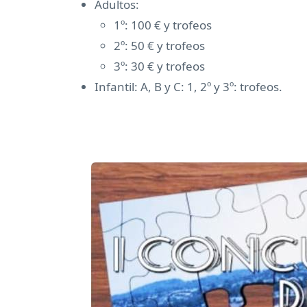
Adultos:
1º: 100 € y trofeos
2º: 50 € y trofeos
3º: 30 € y trofeos
Infantil: A, B y C: 1, 2º y 3º: trofeos.