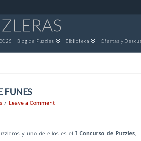
ZZLERAS
 2025
Blog de Puzzles
Biblioteca
Ofertas y Descu
E FUNES
s
Leave a Comment
uzzleros y uno de ellos es el
I Concurso de Puzzles
,