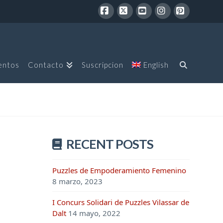
Facebook
X
YouTube
Instagram
Pinterest
entos
Contacto
Suscripcion
English
RECENT POSTS
Puzzles de Empoderamiento Femenino
8 marzo, 2023
I Concurs Solidari de Puzzles Vilassar de
Dalt
14 mayo, 2022