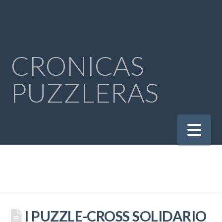
CRONICAS
PUZZLERAS
Na
I PUZZLE-CROSS SOLIDARIO