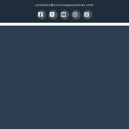
contacto@cronicaspuzzleras.com
Facebook
X
YouTube
Instagram
Pinterest