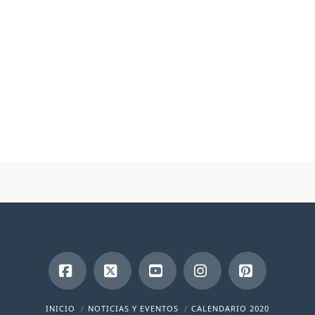
Facebook
X
YouTube
Instagram
Pinterest
INICIO
NOTICIAS Y EVENTOS
CALENDARIO 2020