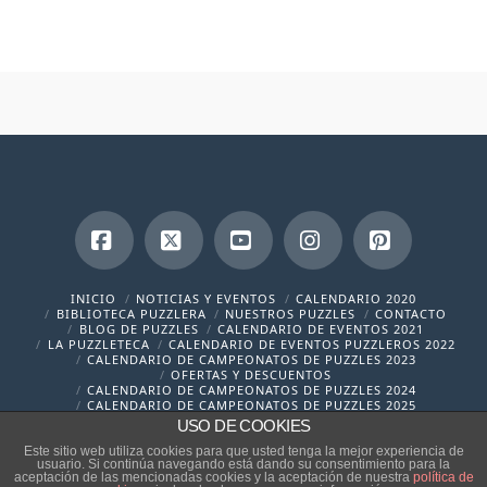
Facebook
X
YouTube
Instagram
Pinterest
INICIO
NOTICIAS Y EVENTOS
CALENDARIO 2020
BIBLIOTECA PUZZLERA
NUESTROS PUZZLES
CONTACTO
BLOG DE PUZZLES
CALENDARIO DE EVENTOS 2021
LA PUZZLETECA
CALENDARIO DE EVENTOS PUZZLEROS 2022
CALENDARIO DE CAMPEONATOS DE PUZZLES 2023
OFERTAS Y DESCUENTOS
CALENDARIO DE CAMPEONATOS DE PUZZLES 2024
CALENDARIO DE CAMPEONATOS DE PUZZLES 2025
USO DE COOKIES
contacto@cronicaspuzzleras.com
Este sitio web utiliza cookies para que usted tenga la mejor experiencia de
usuario. Si continúa navegando está dando su consentimiento para la
aceptación de las mencionadas cookies y la aceptación de nuestra
política de