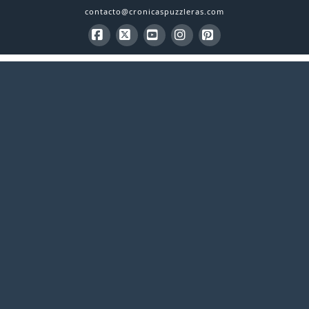
contacto@cronicaspuzzleras.com
Facebook
X
YouTube
Instagram
Pinterest