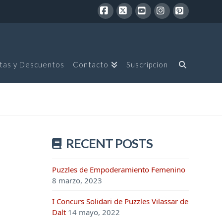
Facebook
X
YouTube
Instagram
Pinterest
tas y Descuentos
Contacto
Suscripcion
RECENT POSTS
Puzzles de Empoderamiento Femenino
8 marzo, 2023
I Concurs Solidari de Puzzles Vilassar de
Dalt
14 mayo, 2022