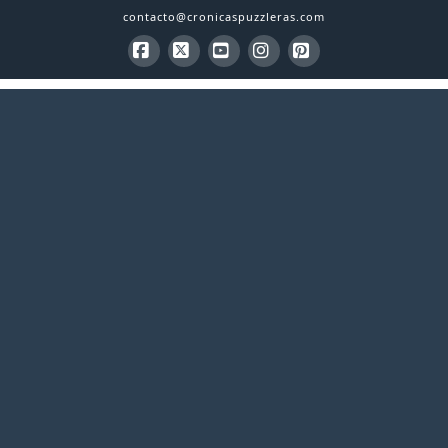
contacto@cronicaspuzzleras.com
Facebook
X
YouTube
Instagram
Pinterest