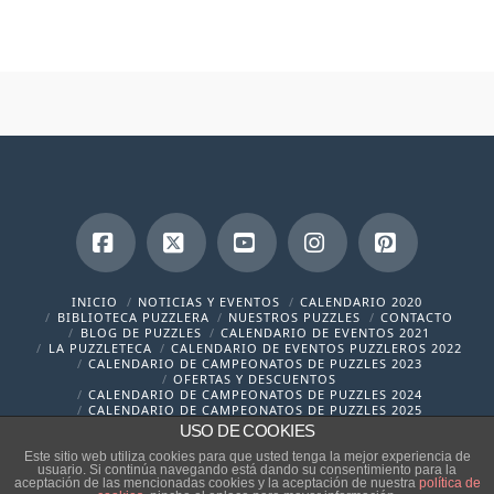
Facebook
X
YouTube
Instagram
Pinterest
INICIO
NOTICIAS Y EVENTOS
CALENDARIO 2020
BIBLIOTECA PUZZLERA
NUESTROS PUZZLES
CONTACTO
BLOG DE PUZZLES
CALENDARIO DE EVENTOS 2021
LA PUZZLETECA
CALENDARIO DE EVENTOS PUZZLEROS 2022
CALENDARIO DE CAMPEONATOS DE PUZZLES 2023
OFERTAS Y DESCUENTOS
CALENDARIO DE CAMPEONATOS DE PUZZLES 2024
CALENDARIO DE CAMPEONATOS DE PUZZLES 2025
USO DE COOKIES
contacto@cronicaspuzzleras.com
Este sitio web utiliza cookies para que usted tenga la mejor experiencia de
usuario. Si continúa navegando está dando su consentimiento para la
aceptación de las mencionadas cookies y la aceptación de nuestra
política de