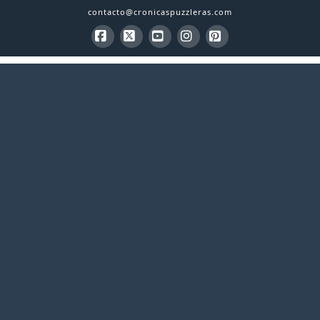
contacto@cronicaspuzzleras.com
Facebook
X
YouTube
Instagram
Pinterest