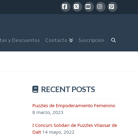
Facebook
X
YouTube
Instagram
Pinterest
tas y Descuentos
Contacto
Suscripcion
RECENT POSTS
Puzzles de Empoderamiento Femenino
8 marzo, 2023
I Concurs Solidari de Puzzles Vilassar de
Dalt
14 mayo, 2022