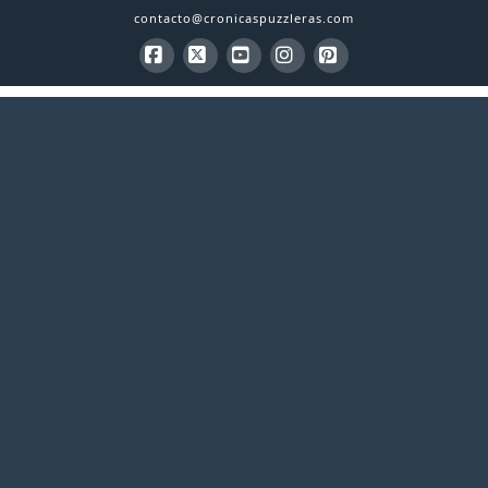
contacto@cronicaspuzzleras.com
Facebook
X
YouTube
Instagram
Pinterest