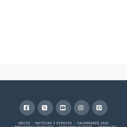
Facebook
X
YouTube
Instagram
Pinterest
INICIO
NOTICIAS Y EVENTOS
CALENDARIO 2020
BIBLIOTECA PUZZLERA
NUESTROS PUZZLES
CONTACTO