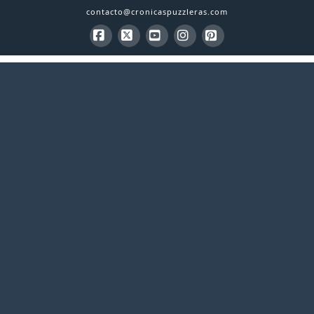
contacto@cronicaspuzzleras.com
Facebook
X
YouTube
Instagram
Pinterest