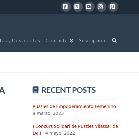
Facebook
X
YouTube
Instagram
Pinterest
tas y Descuentos
Contacto
Suscripcion
NA
RECENT POSTS
Puzzles de Empoderamiento Femenino
8 marzo, 2023
I Concurs Solidari de Puzzles Vilassar de
Dalt
14 mayo, 2022