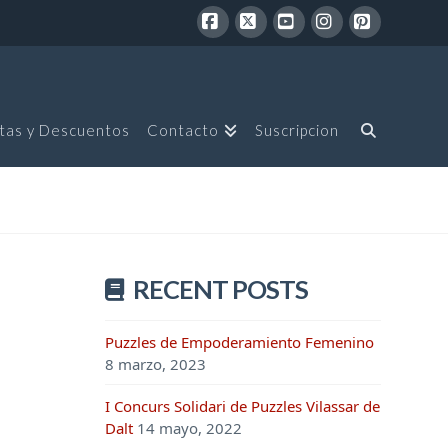
Facebook
X
YouTube
Instagram
Pinterest
tas y Descuentos
Contacto
Suscripcion
RECENT POSTS
Puzzles de Empoderamiento Femenino
8 marzo, 2023
I Concurs Solidari de Puzzles Vilassar de
Dalt
14 mayo, 2022