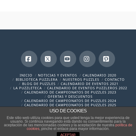
Facebook
X
YouTube
Instagram
Pinterest
INICIO
NOTICIAS Y EVENTOS
CALENDARIO 2020
BIBLIOTECA PUZZLERA
NUESTROS PUZZLES
CONTACTO
BLOG DE PUZZLES
CALENDARIO DE EVENTOS 2021
LA PUZZLETECA
CALENDARIO DE EVENTOS PUZZLEROS 2022
CALENDARIO DE CAMPEONATOS DE PUZZLES 2023
OFERTAS Y DESCUENTOS
CALENDARIO DE CAMPEONATOS DE PUZZLES 2024
CALENDARIO DE CAMPEONATOS DE PUZZLES 2025
USO DE COOKIES
contacto@cronicaspuzzleras.com
Este sitio web utiliza cookies para que usted tenga la mejor experiencia de
usuario. Si continúa navegando está dando su consentimiento para la
aceptación de las mencionadas cookies y la aceptación de nuestra
política de
cookies
, pinche el enlace para mayor información.
ACEPTAR