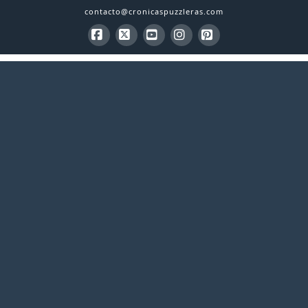
contacto@cronicaspuzzleras.com
Facebook
X
YouTube
Instagram
Pinterest