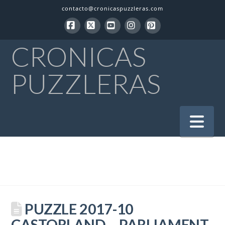
contacto@cronicaspuzzleras.com
Facebook
X
YouTube
Instagram
Pinterest
CRONICAS
PUZZLERAS
Na
PUZZLE 2017-10
CASTORLAND – PARLIAMENT