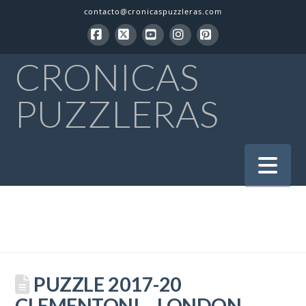
contacto@cronicaspuzzleras.com
Facebook
X
YouTube
Instagram
Pinterest
CRONICAS
PUZZLERAS
Na
PUZZLE 2017-20
CLEMENTONI – LONDON