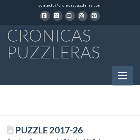
contacto@cronicaspuzzleras.com
Facebook
X
YouTube
Instagram
Pinterest
CRONICAS
PUZZLERAS
Na
PUZZLE 2017-26