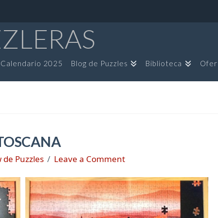
ZZLERAS
Calendario 2025
Blog de Puzzles
Biblioteca
Ofer
 TOSCANA
 de Puzzles
Leave a Comment