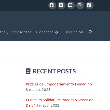
Facebook
X
YouTube
Instagram
Pinterest
tas y Descuentos
Contacto
Suscripcion
RECENT POSTS
Puzzles de Empoderamiento Femenino
8 marzo, 2023
I Concurs Solidari de Puzzles Vilassar de
Dalt
14 mayo, 2022