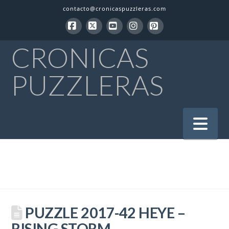
contacto@cronicaspuzzleras.com
Facebook
X
YouTube
Instagram
Pinterest
CRONICAS
PUZZLERAS
Na
PUZZLE 2017-42 HEYE –
RISING STORM