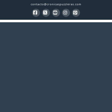
contacto@cronicaspuzzleras.com
Facebook
X
YouTube
Instagram
Pinterest