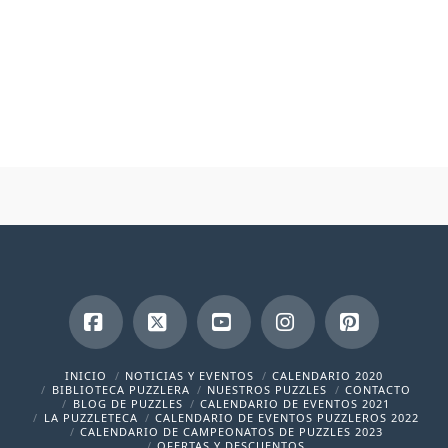
Facebook
X
YouTube
Instagram
Pinterest
INICIO
NOTICIAS Y EVENTOS
CALENDARIO 2020
BIBLIOTECA PUZZLERA
NUESTROS PUZZLES
CONTACTO
BLOG DE PUZZLES
CALENDARIO DE EVENTOS 2021
LA PUZZLETECA
CALENDARIO DE EVENTOS PUZZLEROS 2022
CALENDARIO DE CAMPEONATOS DE PUZZLES 2023
OFERTAS Y DESCUENTOS