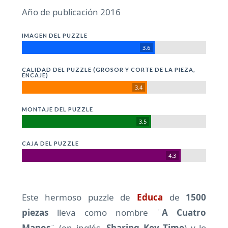
Año de publicación 2016
IMAGEN DEL PUZZLE
3.6
CALIDAD DEL PUZZLE (GROSOR Y CORTE DE LA PIEZA,
ENCAJE)
3.4
MONTAJE DEL PUZZLE
3.5
CAJA DEL PUZZLE
4.3
Este hermoso puzzle de
Educa
de
1500
piezas
lleva como nombre ¨
A Cuatro
Manos
¨ (en inglés,
Sharing Key Time
) y lo