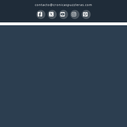
contacto@cronicaspuzzleras.com
Facebook
X
YouTube
Instagram
Pinterest