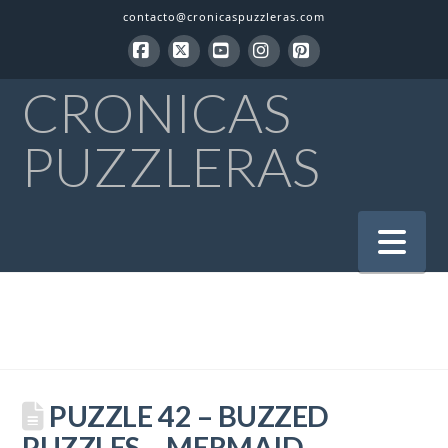
contacto@cronicaspuzzleras.com
Facebook
X
YouTube
Instagram
Pinterest
CRONICAS
PUZZLERAS
Na
PUZZLE 42 – BUZZED
PUZZLES – MERMAID